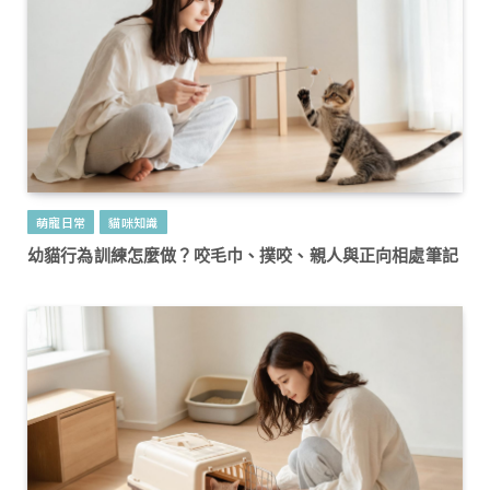
萌寵日常
貓咪知識
幼貓行為訓練怎麼做？咬毛巾、撲咬、親人與正向相處筆記