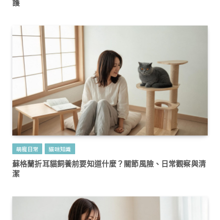
護
萌寵日常
貓咪知識
蘇格蘭折耳貓飼養前要知道什麼？關節風險、日常觀察與清
潔