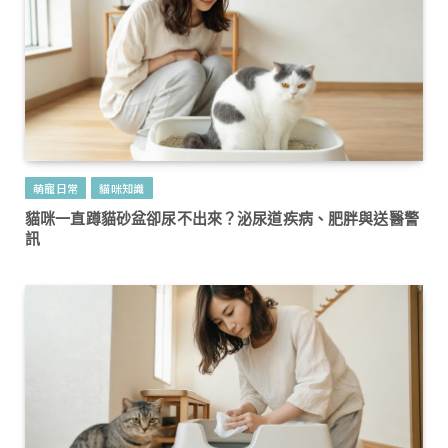
萌寵日常
貓咪知識
貓咪一直蹲貓砂盆卻尿不出來？泌尿道疾病、肥胖與送醫警
訊