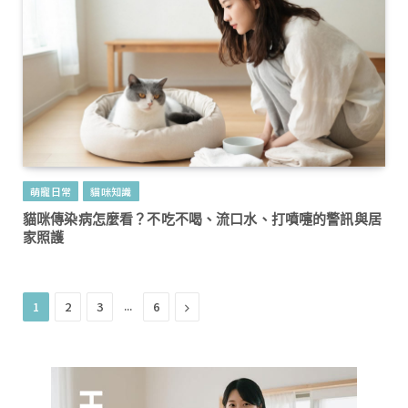
萌寵日常
貓咪知識
貓咪傳染病怎麼看？不吃不喝、流口水、打噴嚏的警訊與居
家照護
...
Next
1
2
3
6