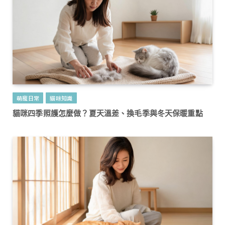
萌寵日常
貓咪知識
貓咪四季照護怎麼做？夏天溫差、換毛季與冬天保暖重點