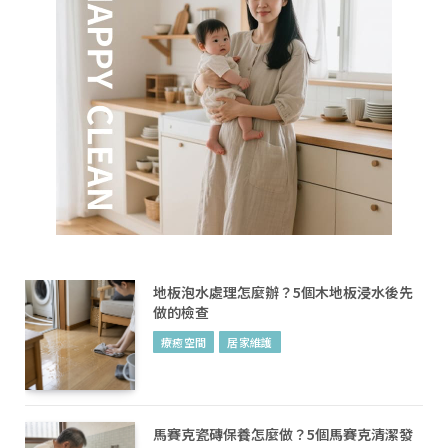
地板泡水處理怎麼辦？5個木地板浸水後先
做的檢查
療癒空間
居家維護
馬賽克瓷磚保養怎麼做？5個馬賽克清潔發