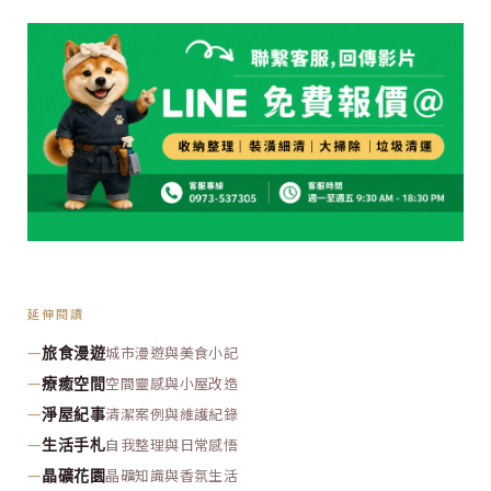
延伸閱讀
—
城市漫遊與美食小記
旅食漫遊
—
空間靈感與小屋改造
療癒空間
—
清潔案例與維護紀錄
淨屋紀事
—
自我整理與日常感悟
生活手札
—
晶礦知識與香氛生活
晶礦花園