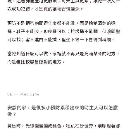
現，追著狗滿屋跑更麻煩；每天生氣更累；讓牠一次又一
次成功犯錯，才是真的讓壞習慣變深。
預防不是把狗狗關得什麼都不能做，而是給牠清楚的選
擇。鞋子不能咬，但咬骨可以；垃圾桶不能翻，但嗅聞墊
可以找；客人進門不能撲，但坐下等一下會得到稱讚。
當牠知道什麼可以做，家裡就不再只是充滿禁令的地方，
而是牠比較容易做對的地方。
06 — Pet Life
安靜的家，是很多小預防累積出來的時主人可以怎麼
做？
黃昏時，光線慢慢變成橘色。牠趴在沙發旁，前腳壓著那