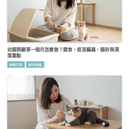
幼貓照顧第一個月怎麼做？餵食、疫苗驅蟲、貓砂與清
潔重點
萌寵日常
貓咪知識