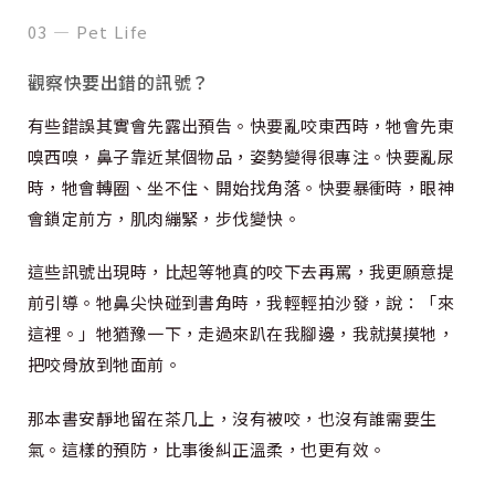
03 — Pet Life
觀察快要出錯的訊號？
有些錯誤其實會先露出預告。快要亂咬東西時，牠會先東
嗅西嗅，鼻子靠近某個物品，姿勢變得很專注。快要亂尿
時，牠會轉圈、坐不住、開始找角落。快要暴衝時，眼神
會鎖定前方，肌肉繃緊，步伐變快。
這些訊號出現時，比起等牠真的咬下去再罵，我更願意提
前引導。牠鼻尖快碰到書角時，我輕輕拍沙發，說：「來
這裡。」牠猶豫一下，走過來趴在我腳邊，我就摸摸牠，
把咬骨放到牠面前。
那本書安靜地留在茶几上，沒有被咬，也沒有誰需要生
氣。這樣的預防，比事後糾正溫柔，也更有效。