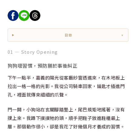
目錄
▾
01 — Story Opening
狗狗壞習慣，預防勝於事後糾正
下午一點半，嘉義的陽光從客廳紗窗透進來，在木地板上
拉出一格一格的光影。我從公司騎車回家，鑰匙才插進門
孔，裡面就傳來細細的爪聲。
門一開，小狗站在玄關腳踏墊上，尾巴規矩地搖著，沒有
撲上來。我蹲下摸摸牠的頭，順手把鞋子放進鞋櫃最上
層。那個動作很小，卻是我花了好幾個月才養成的習慣。