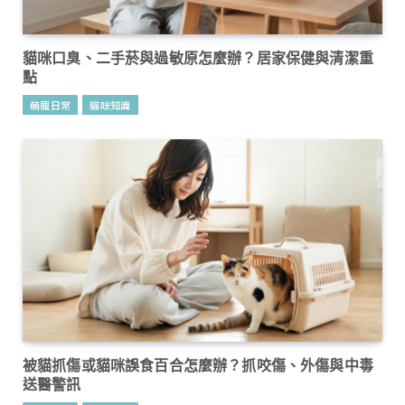
貓咪口臭、二手菸與過敏原怎麼辦？居家保健與清潔重
點
萌寵日常
貓咪知識
被貓抓傷或貓咪誤食百合怎麼辦？抓咬傷、外傷與中毒
送醫警訊