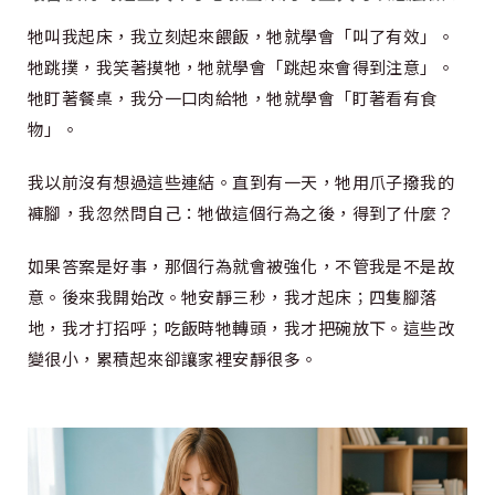
牠叫我起床，我立刻起來餵飯，牠就學會「叫了有效」。
牠跳撲，我笑著摸牠，牠就學會「跳起來會得到注意」。
牠盯著餐桌，我分一口肉給牠，牠就學會「盯著看有食
物」。
我以前沒有想過這些連結。直到有一天，牠用爪子撥我的
褲腳，我忽然問自己：牠做這個行為之後，得到了什麼？
如果答案是好事，那個行為就會被強化，不管我是不是故
意。後來我開始改。牠安靜三秒，我才起床；四隻腳落
地，我才打招呼；吃飯時牠轉頭，我才把碗放下。這些改
變很小，累積起來卻讓家裡安靜很多。