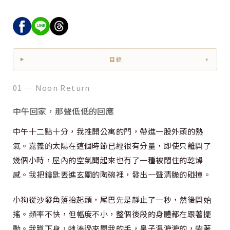
目錄
▾
01 — Noon Return
中午回家，那聲低低的回應
中午十二點十分，我推開公寓的門，帶進一股外頭的熱
氣。嘉義的太陽在這個時節已經很有分量，即使只離開了
幾個小時，屋內的空氣聞起來也有了一種被悶住的乾燥
感。我把鑰匙丟進玄關的陶碗裡，發出一聲清脆的碰撞。
小狗從沙發角落抬起頭，尾巴先是靜止了一秒，然後開始
搖。頻率不快，但幅度不小，整個後段的身體都在跟著擺
動。我蹲下身，牠湊過來聞我的手，鼻子濕漉漉的，帶著