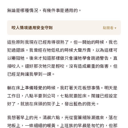
無論是哪種情況，有幾件事是通用的。
咬人情境通用安全守則
點開看 ▾
這些原則我現在已經背得很熟了，但一開始的時候，我也
犯過錯誤。我曾經在牠低吼的時候大聲斥責，以為這樣可
以嚇阻牠。後來才知道那樣做只會讓牠學會跳過警告，直
接咬人。還好那次牠只是輕咬，沒有造成嚴重的傷害，但
已經足夠讓我學到一課。
躺在床上準備睡覺的時候，我盯著天花板想事情。明天是
工作日，八點半要到公司，七點就要起床。鬧鐘已經設定
好了，就放在床頭的架子上，發出藍色的微光。
我想著早上的光。清晨六點，光從窗簾縫隙漏進來，落在
地板上，一條細細的暖黃。上班族的早晨是匆忙的，但那