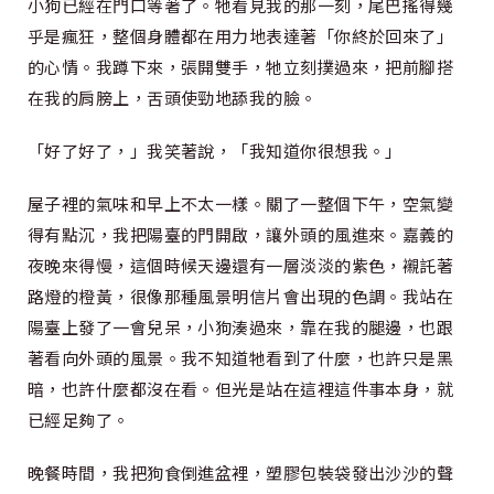
小狗已經在門口等著了。牠看見我的那一刻，尾巴搖得幾
乎是瘋狂，整個身體都在用力地表達著「你終於回來了」
的心情。我蹲下來，張開雙手，牠立刻撲過來，把前腳搭
在我的肩膀上，舌頭使勁地舔我的臉。
「好了好了，」我笑著說，「我知道你很想我。」
屋子裡的氣味和早上不太一樣。關了一整個下午，空氣變
得有點沉，我把陽臺的門開啟，讓外頭的風進來。嘉義的
夜晚來得慢，這個時候天邊還有一層淡淡的紫色，襯託著
路燈的橙黃，很像那種風景明信片會出現的色調。我站在
陽臺上發了一會兒呆，小狗湊過來，靠在我的腿邊，也跟
著看向外頭的風景。我不知道牠看到了什麼，也許只是黑
暗，也許什麼都沒在看。但光是站在這裡這件事本身，就
已經足夠了。
晚餐時間，我把狗食倒進盆裡，塑膠包裝袋發出沙沙的聲