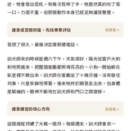
近，牠會發出低吼。有幾次我伸了手，牠居然真的咬了我
一口。力道不重，但那個動作本身已經足夠讓我警覺。
護食或空間防衛，先找專業評估
點開看 ▾
我想了很久，最後決定撥那通電話。
訓犬師來的時候是週六下午，天氣很好，陽光從窗戶大剌
剌地照進來，把整個客廳都照得亮亮的。小狗一開始躲在
臥室裡不敢出來，訓犬師在客廳坐了十幾分鐘，沒有做任
何事，只是安靜地等著。後來牠終於願意走出來，但身體
是緊繃的，眼神不斷地在訓犬師和門口之間遊移。
護食練習的核心方向
點開看 ▾
這個過程持續了大概一個月。每個週末，訓犬師會來一