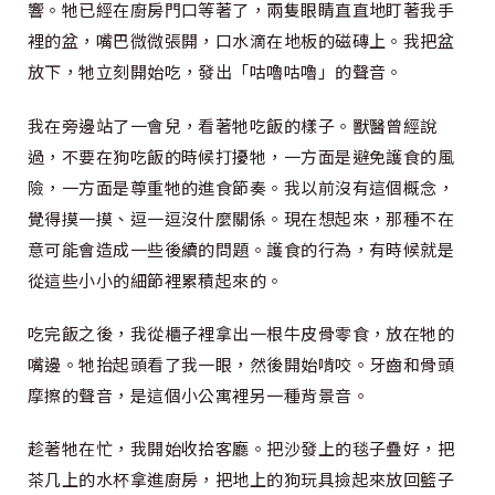
響。牠已經在廚房門口等著了，兩隻眼睛直直地盯著我手
裡的盆，嘴巴微微張開，口水滴在地板的磁磚上。我把盆
放下，牠立刻開始吃，發出「咕嚕咕嚕」的聲音。
我在旁邊站了一會兒，看著牠吃飯的樣子。獸醫曾經說
過，不要在狗吃飯的時候打擾牠，一方面是避免護食的風
險，一方面是尊重牠的進食節奏。我以前沒有這個概念，
覺得摸一摸、逗一逗沒什麼關係。現在想起來，那種不在
意可能會造成一些後續的問題。護食的行為，有時候就是
從這些小小的細節裡累積起來的。
吃完飯之後，我從櫃子裡拿出一根牛皮骨零食，放在牠的
嘴邊。牠抬起頭看了我一眼，然後開始啃咬。牙齒和骨頭
摩擦的聲音，是這個小公寓裡另一種背景音。
趁著牠在忙，我開始收拾客廳。把沙發上的毯子疊好，把
茶几上的水杯拿進廚房，把地上的狗玩具撿起來放回籃子