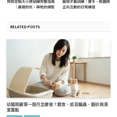
狗狗定點大小便訓練完整指南
貓咪才藝訓練｜握手、跳圈與
｜晨間的光，與牠的規矩
正向互動的日常練習
RELATED POSTS
幼貓照顧第一個月怎麼做？餵食、疫苗驅蟲、貓砂與清
潔重點