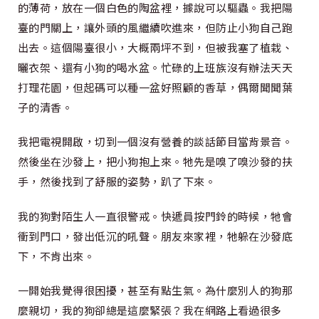
的薄荷，放在一個白色的陶盆裡，據說可以驅蟲。我把陽
臺的門關上，讓外頭的風繼續吹進來，但防止小狗自己跑
出去。這個陽臺很小，大概兩坪不到，但被我塞了植栽、
曬衣架、還有小狗的喝水盆。忙碌的上班族沒有辦法天天
打理花園，但起碼可以種一盆好照顧的香草，偶爾聞聞葉
子的清香。
我把電視開啟，切到一個沒有營養的談話節目當背景音。
然後坐在沙發上，把小狗抱上來。牠先是嗅了嗅沙發的扶
手，然後找到了舒服的姿勢，趴了下來。
我的狗對陌生人一直很警戒。快遞員按門鈴的時候，牠會
衝到門口，發出低沉的吼聲。朋友來家裡，牠躲在沙發底
下，不肯出來。
一開始我覺得很困擾，甚至有點生氣。為什麼別人的狗那
麼親切，我的狗卻總是這麼緊張？我在網路上看過很多