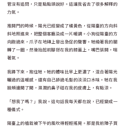
管沒有追問，只是點點頭說好。這讓我省去了很多解釋的
力氣。
推開門的時候，陽光已經變成了橘黃色，從陽臺的方向斜
斜地照進來，把整個客廳染成一片暖調。小狗從陽臺的方
向跑過來，爪子在地磚上發出急促的聲響。牠繞著我的腿
轉了一圈，然後抬起前腳搭在我的膝蓋上，嘴巴張開，喘
著氣。
我蹲下來，抱住牠。牠的體味比早上更濃了，混合著陽光
曬過的溫暖感，還有自己舔過毛髮的淡淡口水味。牠在我
臉頰邊聞了聞，濕潤的鼻子碰在我的皮膚上，有點涼。
「想我了嗎？」我說。這句話我每天都在說，已經變成一
種儀式。
陽臺上的植栽被下午的風吹得輕輕搖晃。那是我前陣子買