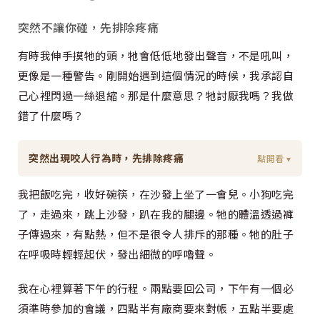
突然不讓你碰，先排除疼痛
有時我伸手摸牠的頭，牠會低低地發出聲音，不是吼叫，
更像是一種警告。剛開始遇到這個情況的時候，我承認自
己心裡閃過一絲退縮。那是什麼意思？牠討厭我嗎？我做
錯了什麼嗎？
突然出現咬人行為時，先排除疼痛
點開看 ▾
我把飯吃完，收好碗筷，在沙發上坐了一會兒。小狗吃完
了，走過來，跳上沙發，趴在我的腿邊。牠的體溫透過褲
子傳過來，有點熱，但不是很令人排斥的那種。牠的肚子
在呼吸時輕輕起伏，發出細微的呼嚕聲。
我在心裡算著下午的行程。兩點要回公司，下午有一個必
須準時參加的會議，四點半有廠商要來對帳，五點半要處