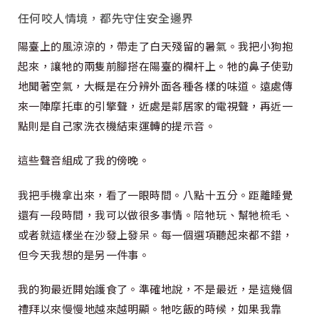
任何咬人情境，都先守住安全邊界
陽臺上的風涼涼的，帶走了白天殘留的暑氣。我把小狗抱
起來，讓牠的兩隻前腳搭在陽臺的欄杆上。牠的鼻子使勁
地聞著空氣，大概是在分辨外面各種各樣的味道。遠處傳
來一陣摩托車的引擎聲，近處是鄰居家的電視聲，再近一
點則是自己家洗衣機結束運轉的提示音。
這些聲音組成了我的傍晚。
我把手機拿出來，看了一眼時間。八點十五分。距離睡覺
還有一段時間，我可以做很多事情。陪牠玩、幫牠梳毛、
或者就這樣坐在沙發上發呆。每一個選項聽起來都不錯，
但今天我想的是另一件事。
我的狗最近開始護食了。準確地說，不是最近，是這幾個
禮拜以來慢慢地越來越明顯。牠吃飯的時候，如果我靠