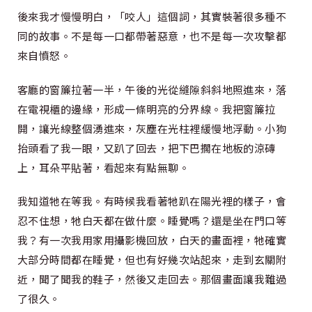
後來我才慢慢明白，「咬人」這個詞，其實裝著很多種不
同的故事。不是每一口都帶著惡意，也不是每一次攻擊都
來自憤怒。
客廳的窗簾拉著一半，午後的光從縫隙斜斜地照進來，落
在電視櫃的邊緣，形成一條明亮的分界線。我把窗簾拉
開，讓光線整個湧進來，灰塵在光柱裡緩慢地浮動。小狗
抬頭看了我一眼，又趴了回去，把下巴擱在地板的涼磚
上，耳朵平貼著，看起來有點無聊。
我知道牠在等我。有時候我看著牠趴在陽光裡的樣子，會
忍不住想，牠白天都在做什麼。睡覺嗎？還是坐在門口等
我？有一次我用家用攝影機回放，白天的畫面裡，牠確實
大部分時間都在睡覺，但也有好幾次站起來，走到玄關附
近，聞了聞我的鞋子，然後又走回去。那個畫面讓我難過
了很久。