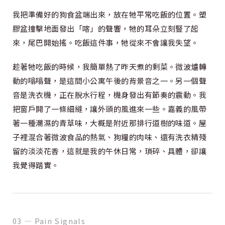
我把準備好的狗食盆端出來，放在牠平常吃飯的位置。塑
膠盆撞擊地面發出「喀」的聲響，牠的耳朵立刻豎了起
來，尾巴開始搖。吃飯這件事，牠從來不會讓我失望。
趁著牠吃飯的時候，我簡單熱了昨天煮的剩菜。微波爐轉
動的嗡嗡聲，是這間小公寓午後的背景音之一。另一個聲
音是洗衣機，正在脫水行程，機身發出有節奏的震動。我
把窗戶開了一條細縫，讓外頭的風進來一些。嘉義的風帶
著一種潮濕的青草味，大概是附近那排行道樹的味道。屋
子裡混合著微波食品的熱氣、狗糧的肉味、還有洗衣精殘
留的淡淡花香，這就是我的午休日常，瑣碎、具體，卻讓
我覺得踏實。
03 — Pain Signals