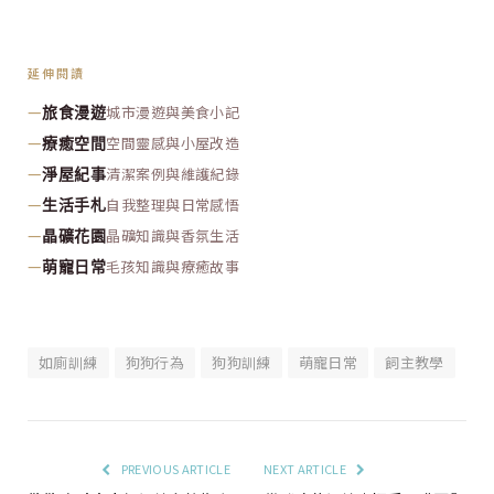
延伸閱讀
—
城市漫遊與美食小記
旅食漫遊
—
空間靈感與小屋改造
療癒空間
—
清潔案例與維護紀錄
淨屋紀事
—
自我整理與日常感悟
生活手札
—
晶礦知識與香氛生活
晶礦花園
—
毛孩知識與療癒故事
萌寵日常
如廁訓練
狗狗行為
狗狗訓練
萌寵日常
飼主教學
PREVIOUS ARTICLE
NEXT ARTICLE