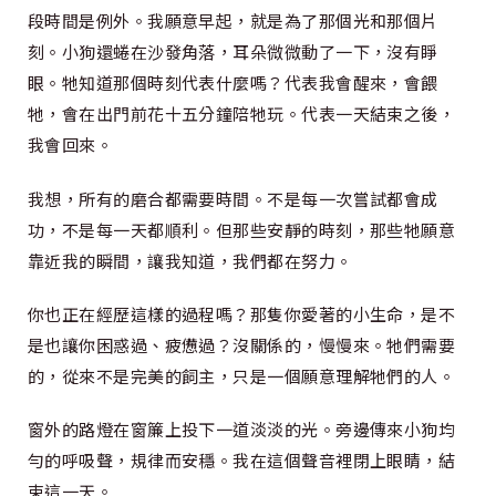
段時間是例外。我願意早起，就是為了那個光和那個片
刻。小狗還蜷在沙發角落，耳朵微微動了一下，沒有睜
眼。牠知道那個時刻代表什麼嗎？代表我會醒來，會餵
牠，會在出門前花十五分鐘陪牠玩。代表一天結束之後，
我會回來。
我想，所有的磨合都需要時間。不是每一次嘗試都會成
功，不是每一天都順利。但那些安靜的時刻，那些牠願意
靠近我的瞬間，讓我知道，我們都在努力。
你也正在經歷這樣的過程嗎？那隻你愛著的小生命，是不
是也讓你困惑過、疲憊過？沒關係的，慢慢來。牠們需要
的，從來不是完美的飼主，只是一個願意理解牠們的人。
窗外的路燈在窗簾上投下一道淡淡的光。旁邊傳來小狗均
勻的呼吸聲，規律而安穩。我在這個聲音裡閉上眼睛，結
束這一天。