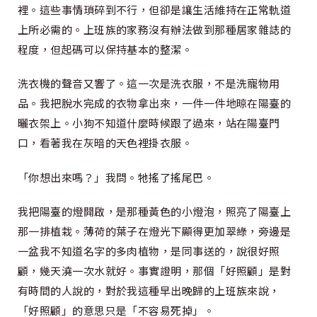
裡。這些事情瑣碎到不行，但卻是讓生活維持在正常軌道
上所必需的。上班族的家務沒有辦法做到那種居家雜誌的
程度，但起碼可以保持基本的整潔。
洗衣機的聲音又響了。這一次是洗衣服，不是洗寵物用
品。我把脫水完成的衣物拿出來，一件一件地晾在陽臺的
曬衣架上。小狗不知道什麼時候跟了過來，站在陽臺門
口，看著我在灰暗的天色裡掛衣服。
「你想出來嗎？」我問。牠搖了搖尾巴。
我把陽臺的燈開啟，是那種黃色的小燈泡，照亮了陽臺上
那一排植栽。薄荷的葉子在燈光下顯得更加翠綠，旁邊是
一盆我不知道名字的多肉植物，是同事送的，說很好照
顧，幾天澆一次水就好。事實證明，那個「好照顧」是對
有時間的人說的，對於我這種早出晚歸的上班族來說，
「好照顧」的意思只是「不容易死掉」。