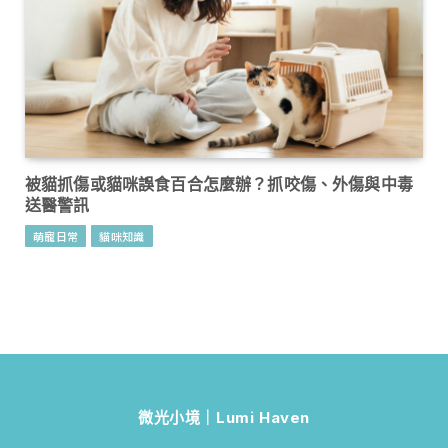
被貓抓傷或貓咪誤食百合怎麼辦？抓咬傷、外傷與中毒
送醫警訊
萌寵日常
貓咪知識
微光小境｜Lumi Haven