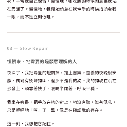
次，平常我自己練習。慢慢地，牠吃飯的時候願意讓我站
在旁邊了。慢慢地，牠開始願意在我伸手的時候抬頭看我
一眼，而不是立刻低吼。
08 — Slow Repair
慢慢來，牠需要的是願意理解的人
夜深了，我把陽臺的燈關掉，拉上窗簾。嘉義的夜晚很安
靜，偶爾有幾聲狗叫，但那不是我的狗。我的狗現在趴在
沙發上，頭靠著扶手，眼睛半閉著，呼吸平穩。
我坐在旁邊，把手放在牠的背上。牠沒有動，沒有低吼，
只是輕輕地「哼」了一聲，像是在確認我的存在。
這一刻，我想把它記住。