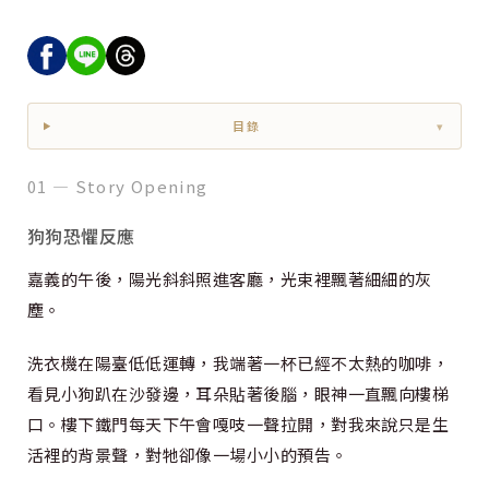
目錄
▾
01 — Story Opening
狗狗恐懼反應
嘉義的午後，陽光斜斜照進客廳，光束裡飄著細細的灰
塵。
洗衣機在陽臺低低運轉，我端著一杯已經不太熱的咖啡，
看見小狗趴在沙發邊，耳朵貼著後腦，眼神一直飄向樓梯
口。樓下鐵門每天下午會嘎吱一聲拉開，對我來說只是生
活裡的背景聲，對牠卻像一場小小的預告。