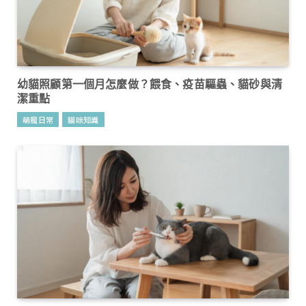
幼貓照顧第一個月怎麼做？餵食、疫苗驅蟲、貓砂與清
潔重點
萌寵日常
貓咪知識