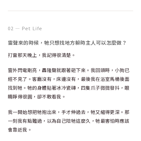
02 — Pet Life
雷聲來的時候，牠只想找地方躲時主人可以怎麼做？
打雷那天晚上，我記得很清楚。
窗外閃電剛亮，轟隆聲就跟著砸下來。我回頭時，小狗已
經不見了。客廳沒有，床邊沒有，最後我在浴室馬桶後面
找到牠。牠的身體貼著冰冷瓷磚，四隻爪子微微發抖，眼
睛睜得很圓，卻不敢看我。
我一開始想把牠抱出來，手才伸過去，牠又縮得更深。那
一刻我有點難過，以為自己陪牠這麼久，牠最害怕時應該
會靠近我。