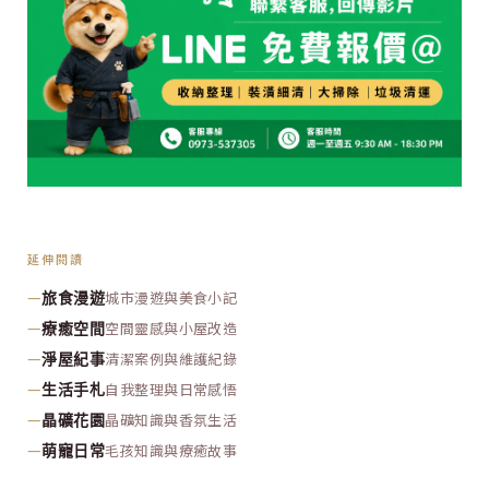
延伸閱讀
—
城市漫遊與美食小記
旅食漫遊
—
空間靈感與小屋改造
療癒空間
—
清潔案例與維護紀錄
淨屋紀事
—
自我整理與日常感悟
生活手札
—
晶礦知識與香氛生活
晶礦花園
—
毛孩知識與療癒故事
萌寵日常