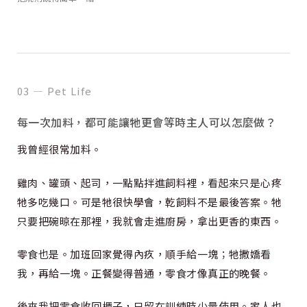
03 — Pet Life
每一次加料，都可能讓牠更會等時主人可以怎麼做？
我曾經很常加料。
雞肉、罐頭、起司，一點點拌進飼料裡，看起來只是心疼
牠多吃幾口。可是牠很快學會，乾飼料不是最後答案。牠
只要把碗晾在那裡，我就會走進廚房，拿出更香的東西。
零食也是。加班回家覺得內疚，順手給一塊；牠撒嬌看
我，再給一塊。正餐變得普通，零食才像真正的晚餐。
後來我把零食收回櫃子，只留在訓練時少量使用。家人也