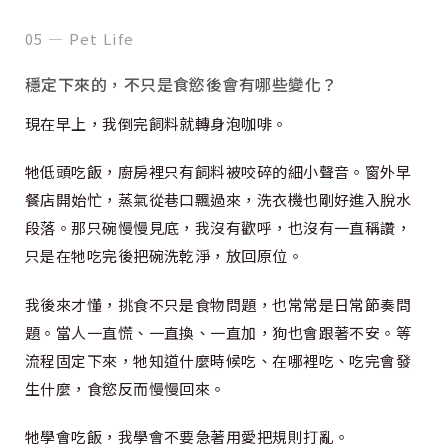
05 — Pet Life
穩定下來的，不只是食慾後會有哪些變化？
現在早上，我倒完飼料就轉身泡咖啡。
牠低頭吃飯，廚房裡只有飼料被咬碎的細小聲音。窗外早
餐店開始忙，蒸氣從巷口飄過來，洗衣機也剛好進入脫水
段落。那只碗慢慢見底，我沒有歡呼，也沒有一直稱讚，
只是在牠吃完後把碗洗乾淨，放回原位。
我後來才懂，挑食不只是食物問題，也常常是日常節奏問
題。當人一直慌、一直換、一直加，狗也會跟著不安。等
流程固定下來，牠知道什麼時候吃、在哪裡吃、吃完會發
生什麼，食慾反而慢慢回來。
牠學會吃飯，我學會不要急著用愛把規則打亂。