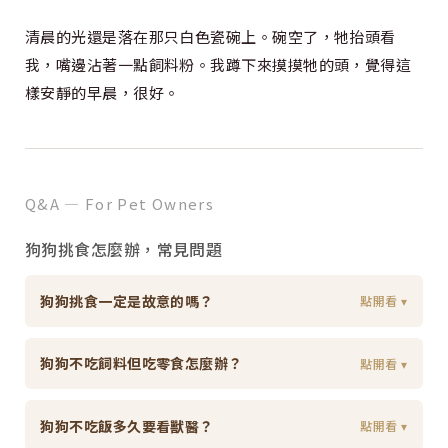
清晨的光還是落在那只白色瓷碗上。碗空了，牠抬頭看
我，嘴邊沾著一點飼料粉。我蹲下來摸摸牠的頭，覺得這
樣安靜的早晨，很好。
Q&A — For Pet Owners
狗狗挑食怎麼辦，常見問題
狗狗挑食一定是故意的嗎？
點開看 ▾
狗狗不吃飼料但吃零食怎麼辦？
點開看 ▾
狗狗不吃飯多久要看獸醫？
點開看 ▾