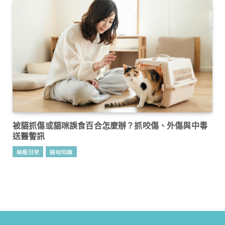
被貓抓傷或貓咪誤食百合怎麼辦？抓咬傷、外傷與中毒
送醫警訊
萌寵日常
貓咪知識