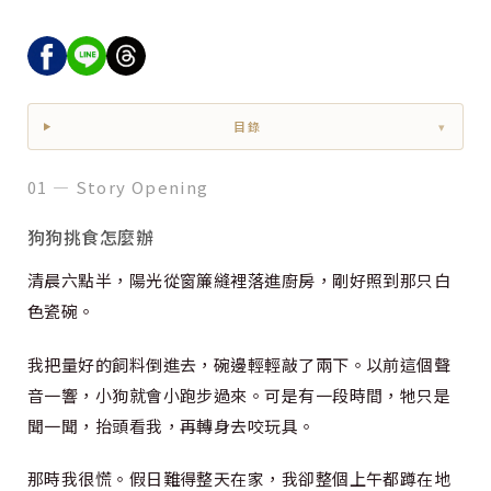
目錄
▾
01 — Story Opening
狗狗挑食怎麼辦
清晨六點半，陽光從窗簾縫裡落進廚房，剛好照到那只白
色瓷碗。
我把量好的飼料倒進去，碗邊輕輕敲了兩下。以前這個聲
音一響，小狗就會小跑步過來。可是有一段時間，牠只是
聞一聞，抬頭看我，再轉身去咬玩具。
那時我很慌。假日難得整天在家，我卻整個上午都蹲在地