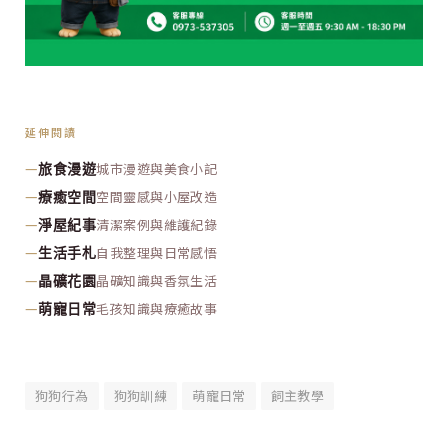
延伸閱讀
—
城市漫遊與美食小記
旅食漫遊
—
空間靈感與小屋改造
療癒空間
—
清潔案例與維護紀錄
淨屋紀事
—
自我整理與日常感悟
生活手札
—
晶礦知識與香氛生活
晶礦花園
—
毛孩知識與療癒故事
萌寵日常
狗狗行為
狗狗訓練
萌寵日常
飼主教學