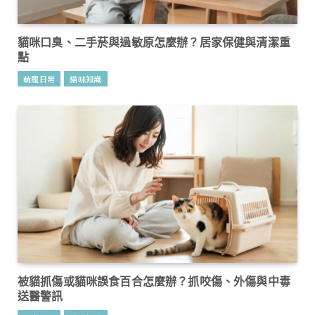
貓咪口臭、二手菸與過敏原怎麼辦？居家保健與清潔重
點
萌寵日常
貓咪知識
被貓抓傷或貓咪誤食百合怎麼辦？抓咬傷、外傷與中毒
送醫警訊