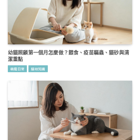
幼貓照顧第一個月怎麼做？餵食、疫苗驅蟲、貓砂與清
潔重點
萌寵日常
貓咪知識