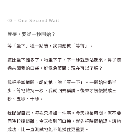
03 – One Second Wait
等待，要從一秒開始？
等「坐下」穩一點後，我開始教「等待」。
這比坐下難多了。牠坐下了，下一秒就想站起來，鼻子湊
過來聞我的口袋，好像急著問：現在可以了嗎？
我把手掌攤開，朝向牠，說「等一下」。一開始只退半
步，等牠維持一秒，我就回去稱讚。後來才慢慢變成三
秒、五秒、十秒。
我提醒自己，每次只增加一件事。今天拉長時間，就不要
同時拉遠距離；今天換到門口練，就先把時間縮短。讓牠
成功，比一直測試牠能不能撐住更重要。