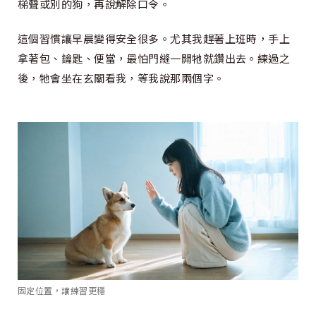
梯聲或別的狗，再說解除口令。
這個習慣讓早晨變得安全很多。尤其我趕著上班時，手上
拿著包、鑰匙、便當，最怕門縫一開牠就鑽出去。練過之
後，牠會坐在玄關看我，等我說那兩個字。
固定位置，讓練習更穩