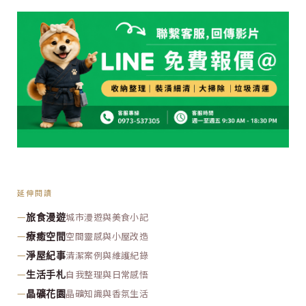
延伸閱讀
—
城市漫遊與美食小記
旅食漫遊
—
空間靈感與小屋改造
療癒空間
—
清潔案例與維護紀錄
淨屋紀事
—
自我整理與日常感悟
生活手札
—
晶礦知識與香氛生活
晶礦花園