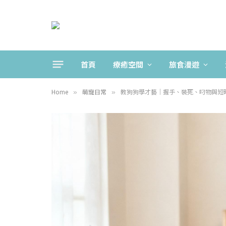
首頁
療癒空間
旅食漫遊
Home
萌寵日常
教狗狗學才藝｜握手、裝死、叼物與短
»
»