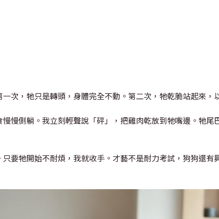
第一次，牠只是轉頭，身體完全不動。第二次，牠乾脆站起來，
食慢慢側躺。我立刻輕聲說「砰」，把雞肉乾放到牠嘴邊。牠尾
。只要牠開始不耐煩，我就收手。才藝不是耐力考試，狗狗還有