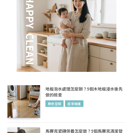
地板泡水處理怎麼辦？5個木地板浸水後先
做的檢查
療癒空間
居家維護
馬賽克瓷磚保養怎麼做？5個馬賽克清潔發