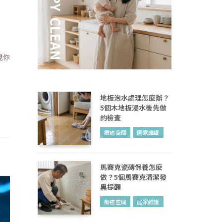
見你
地板泡水處理怎麼辦？
5個木地板浸水後先做
的檢查
療癒空間
居家維護
馬賽克瓷磚保養怎麼
做？5個馬賽克清潔發
黑提醒
療癒空間
居家維護