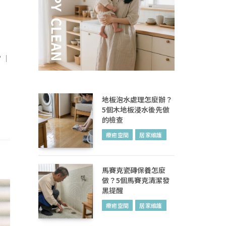
？｜
地板泡水處理怎麼辦？
5個木地板浸水後先做
的檢查
療癒空間
居家維護
馬賽克瓷磚保養怎麼
做？5個馬賽克清潔發
黑提醒
療癒空間
居家維護