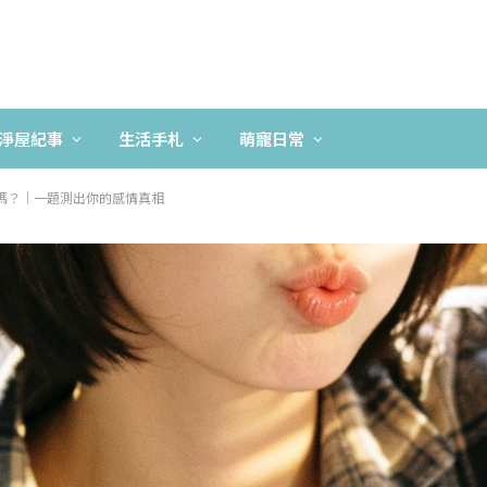
淨屋紀事
生活手札
萌寵日常
嗎？｜一題測出你的感情真相