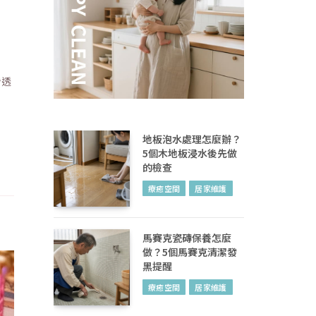
看透
地板泡水處理怎麼辦？
5個木地板浸水後先做
的檢查
療癒空間
居家維護
馬賽克瓷磚保養怎麼
做？5個馬賽克清潔發
黑提醒
療癒空間
居家維護