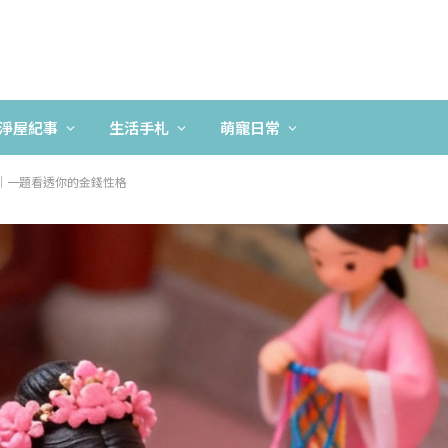
淨屋紀事
生活手札
萌寵日常
｜一題看透你的金錢性格