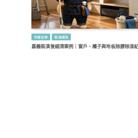
淨屋紀事
裝潢細清
嘉義裝潢後細清案例｜窗戶、櫃子與地板除膠除漆