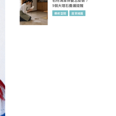
石材清潔保養怎麼做？
5個大理石養護提醒
療癒空間
居家維護