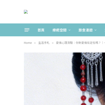
首頁
療癒空間
旅食漫遊
Home
生活手札
愛情心理測驗：你對愛情有定性嗎？｜
»
»