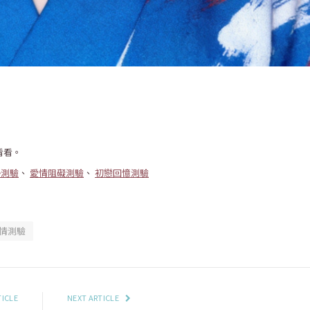
看看。
勢測驗
、
愛情阻礙測驗
、
初戀回憶測驗
情測驗
TICLE
NEXT ARTICLE