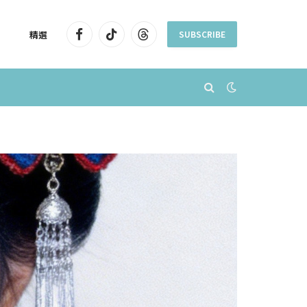
精選
SUBSCRIBE
Facebook
TikTok
Threads