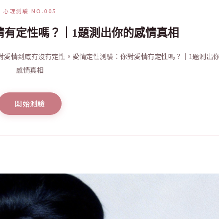
心理測驗 NO.005
情有定性嗎？｜1題測出你的感情真相
對愛情到底有沒有定性。愛情定性測驗：你對愛情有定性嗎？｜1題測出
感情真相
開始測驗