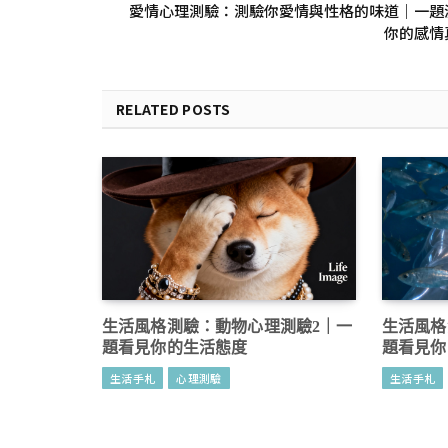
愛情心理測驗：測驗你愛情與性格的味道｜一題
你的感情
RELATED POSTS
生活風格測驗：動物心理測驗2｜一
生活風格
題看見你的生活態度
題看見你
生活手札
心理測驗
生活手札