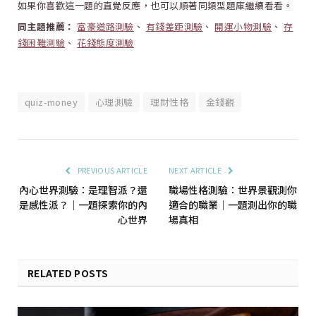
如果你喜歡這一題的直覺反應，也可以順著同類型題庫繼續看看。
同主題推薦：
富豪道路測驗
、
有錢差距測驗
、
開運小物測驗
、
存
錢困難測驗
、
花錢態度測驗
quiz-money
心理測驗
理財性格
金錢觀
PREVIOUS ARTICLE
NEXT ARTICLE
內心世界測驗：是理智派？還
職場性格測驗：世界景觀測你
是感性派？｜一題探索你的內
適合的職業｜一題測出你的職
心世界
場真相
RELATED POSTS