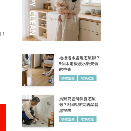
｜1
地板泡水處理怎麼辦？
5個木地板浸水後先做
的檢查
療癒空間
居家維護
馬賽克瓷磚保養怎麼
做？5個馬賽克清潔發
黑提醒
療癒空間
居家維護