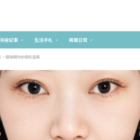
淨屋紀事
生活手札
萌寵日常
｜一題揭開你的個性密碼