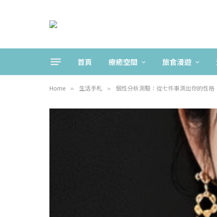
首頁
療癒空間
旅食漫遊
Home
生活手札
個性分析測驗：從七件事測出你的性格
»
»