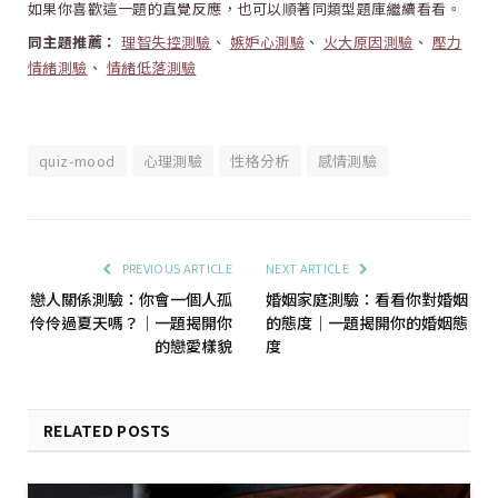
如果你喜歡這一題的直覺反應，也可以順著同類型題庫繼續看看。
同主題推薦：
理智失控測驗
、
嫉妒心測驗
、
火大原因測驗
、
壓力
情緒測驗
、
情緒低落測驗
quiz-mood
心理測驗
性格分析
感情測驗
PREVIOUS ARTICLE
NEXT ARTICLE
戀人關係測驗：你會一個人孤
婚姻家庭測驗：看看你對婚姻
伶伶過夏天嗎？｜一題揭開你
的態度｜一題揭開你的婚姻態
的戀愛樣貌
度
RELATED POSTS