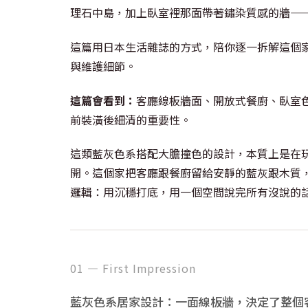
理石中島，加上臥室裡那面帶著鏽染質感的牆—
這篇用日本生活雜誌的方式，陪你逐一拆解這個
與維護細節。
這篇會看到：
客廳線板牆面、開放式餐廚、臥室
前裝潢後細清的重要性。
這類藍灰色系搭配大膽撞色的設計，本質上是在
開。這個家把客廳跟餐廚留給安靜的藍灰跟木質
邏輯：用沉穩打底，用一個空間說完所有沒說的
01 — First Impression
藍灰色系居家設計：一面線板牆，決定了整個