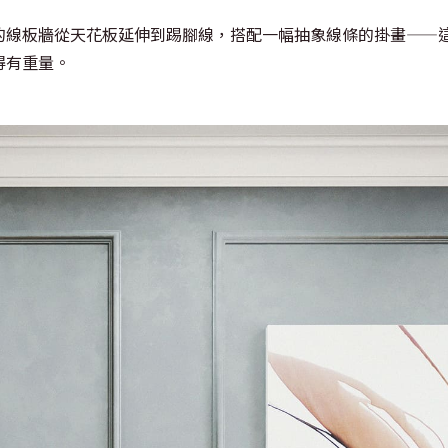
的線板牆從天花板延伸到踢腳線，搭配一幅抽象線條的掛畫——
得有重量。