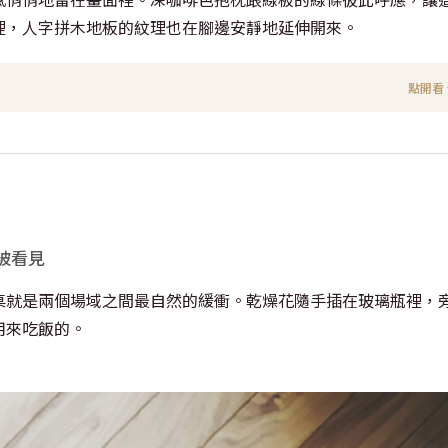
裡，人字拼木地板的紋理也在腳邊安靜地延伸開來。
點開看 
被看見
桌就是兩個場域之間最自然的緩衝。乾燥花隨手插在玻璃瓶裡，
用來吃飯的。