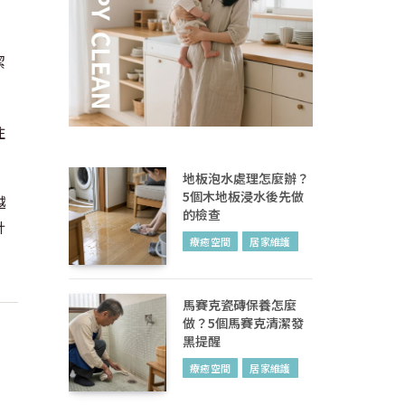
潔
住
地板泡水處理怎麼辦？
5個木地板浸水後先做
越
的檢查
計
療癒空間
居家維護
馬賽克瓷磚保養怎麼
做？5個馬賽克清潔發
黑提醒
療癒空間
居家維護