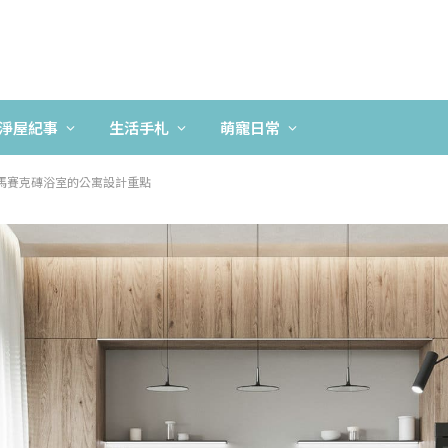
淨屋紀事
生活手札
萌寵日常
馬賽克磚浴室的公寓設計重點