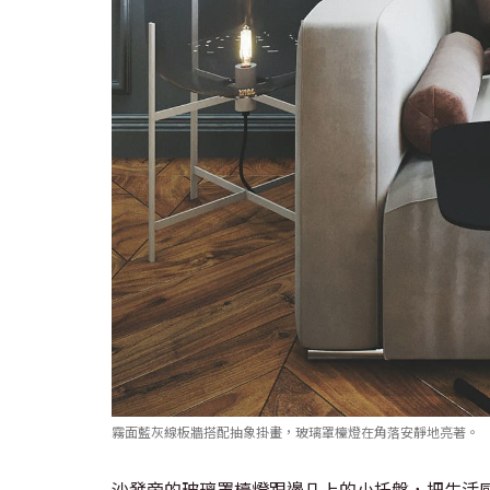
霧面藍灰線板牆搭配抽象掛畫，玻璃罩檯燈在角落安靜地亮著。
沙發旁的玻璃罩檯燈跟邊几上的小托盤，把生活