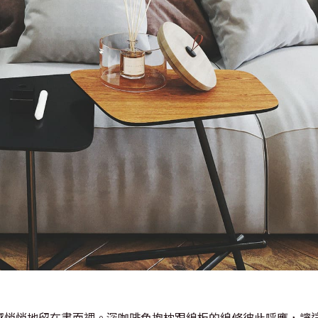
感悄悄地留在畫面裡。深咖啡色抱枕跟線板的線條彼此呼應，讓