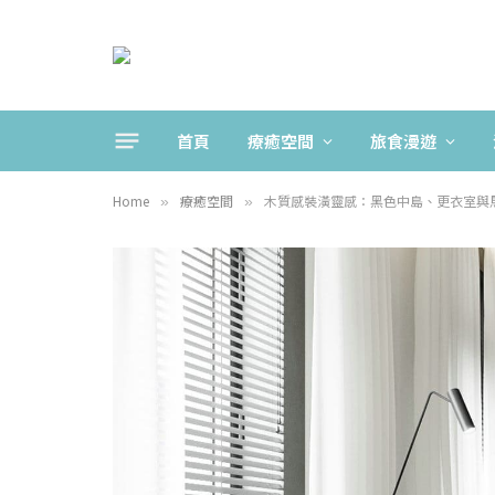
首頁
療癒空間
旅食漫遊
Home
療癒空間
木質感裝潢靈感：黑色中島、更衣室與
»
»