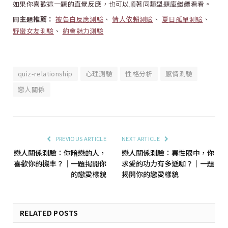
如果你喜歡這一題的直覺反應，也可以順著同類型題庫繼續看看。
同主題推薦：
被告白反應測驗
、
情人依賴測驗
、
夏日孤單測驗
、
野蠻女友測驗
、
約會魅力測驗
quiz-relationship
心理測驗
性格分析
感情測驗
戀人關係
PREVIOUS ARTICLE
NEXT ARTICLE
戀人關係測驗：你暗戀的人，
戀人關係測驗：異性眼中，你
喜歡你的機率？｜一題揭開你
求愛的功力有多遜咖？｜一題
的戀愛樣貌
揭開你的戀愛樣貌
RELATED POSTS