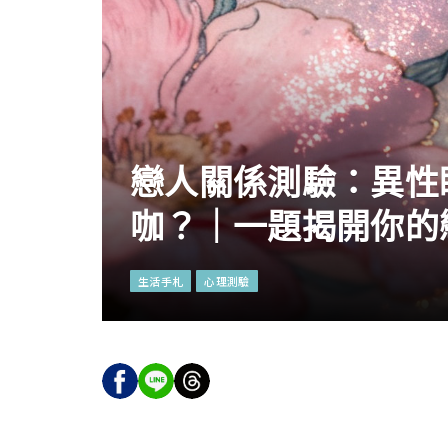
戀人關係測驗：異性
咖？｜一題揭開你的
生活手札
心理測驗