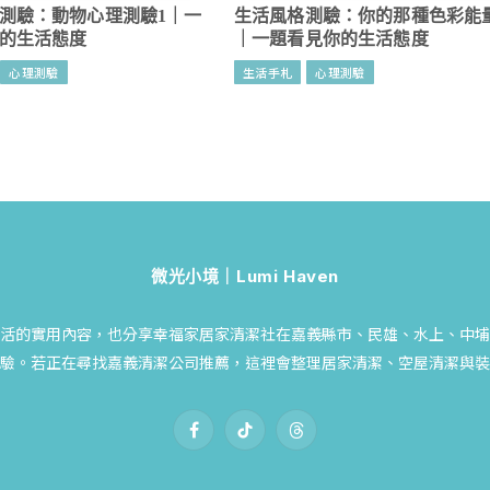
測驗：動物心理測驗1｜一
生活風格測驗：你的那種色彩能
的生活態度
｜一題看見你的生活態度
心理測驗
生活手札
心理測驗
微光小境｜Lumi Haven
活的實用內容，也分享幸福家居家清潔社在嘉義縣市、民雄、水上、中埔
驗。若正在尋找嘉義清潔公司推薦，這裡會整理居家清潔、空屋清潔與裝
Facebook
TikTok
Threads