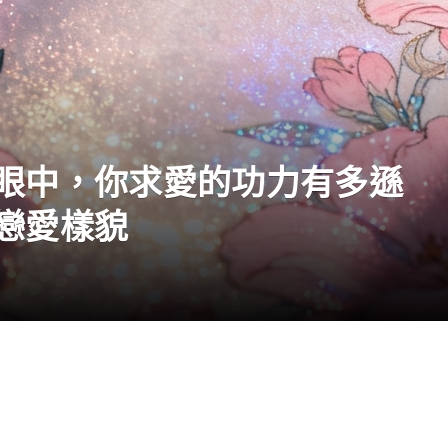
眼中，你求愛的功力有多遜
戀愛樣貌