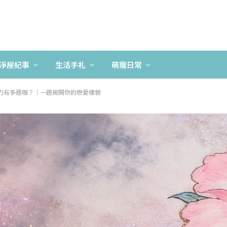
淨屋紀事
生活手札
萌寵日常
力有多遜咖？｜一題揭開你的戀愛樣貌